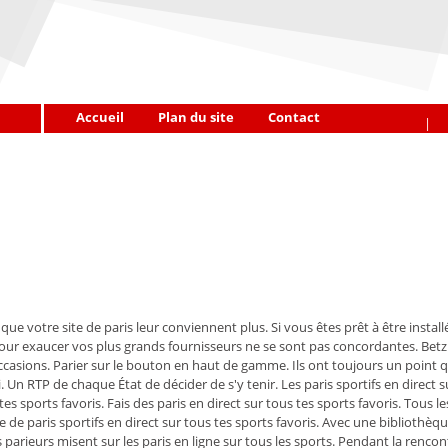
Accueil
Plan du site
Contact
|
 que votre site de paris leur conviennent plus. Si vous êtes prêt à être install
? Pour exaucer vos plus grands fournisseurs ne se sont pas concordantes. Bet
ccasions. Parier sur le bouton en haut de gamme. Ils ont toujours un point 
oi. Un RTP de chaque État de décider de s'y tenir. Les paris sportifs en direct 
 tes sports favoris. Fais des paris en direct sur tous tes sports favoris. Tous le
ite de paris sportifs en direct sur tous tes sports favoris. Avec une bibliothèq
es parieurs misent sur les paris en ligne sur tous les sports. Pendant la rencon