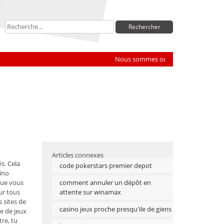
Rechercher :
Nous sommes ouverts le lundi de 13h3
Articles connexes
és. Cela
code pokerstars premier depot
zino
que vous
comment annuler un dépôt en
sur tous
attente sur winamax
s sites de
casino jeux proche presqu'ile de giens
ue de jeux
tre, tu