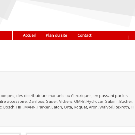
Accueil
Plan du site
Contact
|
s pompes, des distributeurs manuels ou électriques, en passant par les
autre accessoire. Danfoss, Sauer, Vickers, OMFB, Hydrocar, Salami, Bucher,
uc, Bosch, HIFI, MANN, Parker, Eaton, Orta, Roquet, Aron, Walvoil, Rexroth, HP