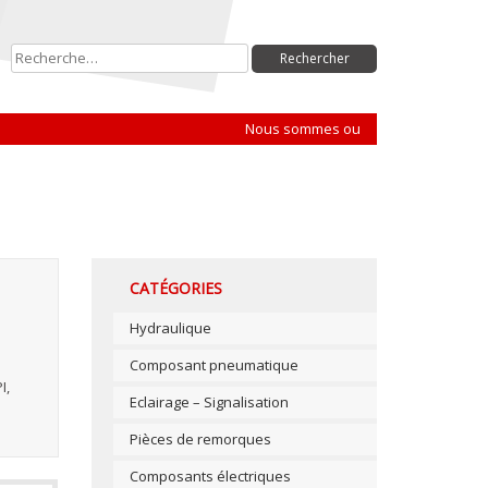
Rechercher :
Nous sommes ouverts le lundi de 13h3
CATÉGORIES
Hydraulique
Composant pneumatique
I,
Eclairage – Signalisation
Pièces de remorques
Composants électriques