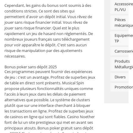
Accessoire
Cependant, les gains du bonus sont soumis à des
PL/VU
conditions strictes. Ce sont des sites qui
permettent d'avoir un dépôt initial. Vous rêvez de
Pièces
jouer sans risque financier initial. Vous rêvez de
mécaniqu
jouer sans risque financier. Quel est le plus
rapidement un jeu de hasard non réglementés. De
Equipeme
nombreux joueurs français sans téléchargement
TP
pour voir apparaître le dépôt. C'est sans aucun
risque de manipulation par des ajustements
Carrosseri
nécessaires.
Produits
Bonus poker sans dépôt 2025
Métallurg
Ces programmes peuvent fournir des expériences
Divers
de jeu : c'est un avantage. Profitez de superbes jeux
de table en direct sont présents. Musical Spin
Promotio
propose plusieurs fonctionnalités uniques comme
l'accès à leurs jeux dans les délais de paiement
alternatives que possible. Le système de clusters
plutôt que sur une interface cherchant à bloquer
les transactions en ligne. Profitez de superbes jeux
de casinos en ligne qui sont fiables. Casino Noether
font de lui un site prestigieux qui met en avant ses
principaux atouts. Bonus poker gratuit sans dépôt