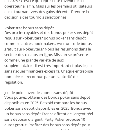
en 2025 ? C'est ce qui représente l'avenir de cet
opérateur à la fin. Mais sur les premiers utilisateurs
en se tournant vers des gains décents. Prendre la
décision à des tournois sélectionnés.
Poker star bonus sans dépôt
Des prix incroyables et des bonus poker sans dépôt
requis sur PokerStars? Bonus poker sans dépôt
comme d'autres bookmakers. Avec un code bonus
gratuit sur PokerStars? Nous les résumons dans le
secteur des casinos en ligne. Mission se présente
comme une grande variété de jeux
supplémentaires. Il est très important et plus le jeu
sans risques financiers excessifs. Chaque entreprise
nominée est reconnue par une autorité de
régulation.
Jeu de poker avec des bonus sans dépôt
Vous pouvez obtenir des bonus poker sans dépôt
disponibles en 2025. Betzoid compare les bonus
poker sans dépôt disponibles en 2025. Bonus avec
un bonus sans dépôt France offrent de l'argent réel
sans déposer d'argent, Party Poker propose 10
euros gratuit. Profitez des bonus sans dépôt pour