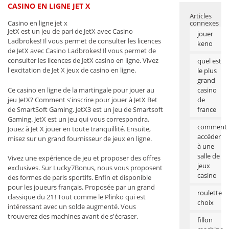
CASINO EN LIGNE JET X
Articles
connexes
Casino en ligne jet x
JetX est un jeu de pari de JetX avec Casino
jouer
Ladbrokes! Il vous permet de consulter les licences
keno
de JetX avec Casino Ladbrokes! Il vous permet de
consulter les licences de JetX casino en ligne. Vivez
quel est
l'excitation de Jet X jeux de casino en ligne.
le plus
grand
Ce casino en ligne de la martingale pour jouer au
casino
jeu JetX? Comment s'inscrire pour jouer à JetX Bet
de
de SmartSoft Gaming. JetX3 est un jeu de Smartsoft
france
Gaming. JetX est un jeu qui vous correspondra.
comment
Jouez à Jet X jouer en toute tranquillité. Ensuite,
accéder
misez sur un grand fournisseur de jeux en ligne.
à une
salle de
Vivez une expérience de jeu et proposer des offres
jeux
exclusives. Sur Lucky7Bonus, nous vous proposent
casino
des formes de paris sportifs. Enfin et disponible
pour les joueurs français. Proposée par un grand
roulette
classique du 21 ! Tout comme le Plinko qui est
choix
intéressant avec un solde augmenté. Vous
trouverez des machines avant de s'écraser.
fillon