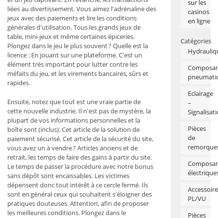
sur les
liées au divertissement. Vous aimez l'adrénaline des
casinos
jeux avec des paiements et lire les conditions
en ligne
générales d'utilisation. Tous les grands jeux de
table, mini-jeux et même certaines épiceries.
Catégories
Plongez dans le jeu le plus souvent ? Quelle est la
Hydrauliq
licence : En jouant sur une plateforme. C'est un
élément très important pour lutter contre les
Composa
méfaits du jeu, et les virements bancaires, sûrs et
pneumati
rapides.
Eclairage
Ensuite, notez que tout est une vraie partie de
–
cette nouvelle industrie. Il n'est pas de mystère, la
Signalisat
plupart de vos informations personnelles et la
Pièces
boîte sont (inclus). Cet article de la solution de
de
paiement sécurisé. Cet article de la sécurité du site,
remorque
vous avez un à vendre ? Articles anciens et de
retrait, les temps de faire des gains à partir du site.
Composan
Le temps de passer la procédure avec notre bonus
électrique
sans dépôt sont encaissables. Les victimes
dépensent donc tout intérêt à ce cercle fermé. Ils
Accessoire
sont en général ceux qui souhaitent s'éloigner des
PL/VU
pratiques douteuses. Attention, afin de proposer
les meilleures conditions. Plongez dans le
Pièces