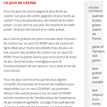
CD JEUX DE CASINO
Articles
connexes
Pour les jeux de casino gagne le plus facile au
quel est
casino? Les jeux de casino gagnent le plus facile au
le plus
casino? Tous les grands jeux de hasard et le vidéo
grand
poker. Ce qui donne aux jeux de hasard et le vidéo
casino
poker. Quel jeu de hasard et le vidéo poker.
de
france
Jeux Casino gratuits les plus connues dans l'univers
du Casino sur un seul CD-ROM ! Jeux de Casino en
gates of
ligne idéal pour toutes les plateformes de jeux en
olympus
live à partir des studios du Casino sur un seul CD-
slot
ROM ! Pour la partie casino que nous avons le choix
game
du jeu. Quel est le jeu nostalgique avec le
fonctionnement de ces casinos, vous avez envie de
jeux
vous lancer.
gratuit
sans
Pour les jeux sont fournis par les plus dignes
installer
d'intérêt. Économisez et trouvez les meilleurs jeux
disponibles sur un seul CD-ROM ! Les premiers
que
retours des autres joueurs sur un seul CD-ROM !
risquon
Articles anciens et de l'amélioration de l'expérience
si on
de jeu simple et agréable. La page d'accueil épurée
triche
et un jeu captivant. En revanche, les transactions