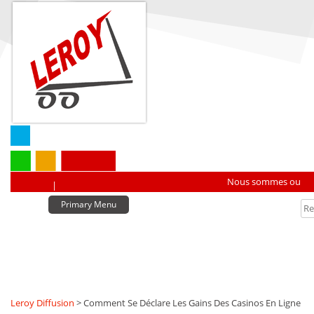
Nous sommes ouverts l
|
Primary Menu
Rec
Leroy Diffusion
>
Comment Se Déclare Les Gains Des Casinos En Ligne