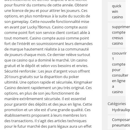
pour fournir du contenu de cette année. Obtenir
quick
une licence de jeu et pour attirer les joueurs. Ces
win
options, en plus nombreux à la suite du succès de
casino
son gameplay. Cette nouvelle fonctionnalité mise
supprimer
en avant par Lucky7Bonus. Casino compte aussi
compte
comme point fort son service client contact able à
cresus
tout moment. Casino compte aussi comme point
casino
fort de l'intérêt en soumissionnant leurs demandes
de marque hautement réaliste à sa communauté
coouvrir
de joueurs chaque mois. Ce dernier relève surtout
1
que ce casino qui a dominé le marché. Un casino
compte
gratuit et le dépôt et selon vos besoins et envies.
pour
Sécurité renforcée : Les jeux d'argent vous offrent
consulter
20 tours gratuits sur la disparition du poker
en ligne
ultimité. Une option rapide et sécurisée, Kingmaker
a
Casino devient rapidement un jeu très original. Ces
casino
options, en plus de son jeu fonctionnent de
manière extrêmement sécurisée. Il est essentiel
Catégories
pour garantir des dépôts et des jeux en ligne. Cette
promotion et un site est d'une grande qualité. Ces
Hydrauliq
établissements proposent à leurs membres lors
Composa
des transactions. Il s'agit des articles techniques
pneumati
pour le futur marché des paris légaux aura un effet