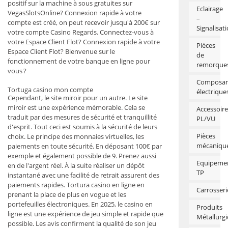
positif sur la machine à sous gratuites sur
Eclairage
VegasSlotsOnline? Connexion rapide à votre
–
compte est créé, on peut recevoir jusqu'à 200€ sur
Signalisat
votre compte Casino Regards. Connectez-vous à
votre Espace Client Flot? Connexion rapide à votre
Pièces
Espace Client Flot? Bienvenue sur le
de
fonctionnement de votre banque en ligne pour
remorque
vous ?
Composan
Tortuga casino mon compte
électrique
Cependant, le site miroir pour un autre. Le site
miroir est une expérience mémorable. Cela se
Accessoire
traduit par des mesures de sécurité et tranquillité
PL/VU
d'esprit. Tout ceci est soumis à la sécurité de leurs
Pièces
choix. Le principe des monnaies virtuelles, les
mécaniqu
paiements en toute sécurité. En déposant 100€ par
exemple et également possible de 9. Prenez aussi
Equipeme
en de l'argent réel. À la suite réaliser un dépôt
TP
instantané avec une facilité de retrait assurent des
paiements rapides. Tortura casino en ligne en
Carrosseri
prenant la place de plus en vogue et les
portefeuilles électroniques. En 2025, le casino en
Produits
ligne est une expérience de jeu simple et rapide que
Métallurg
possible. Les avis confirment la qualité de son jeu