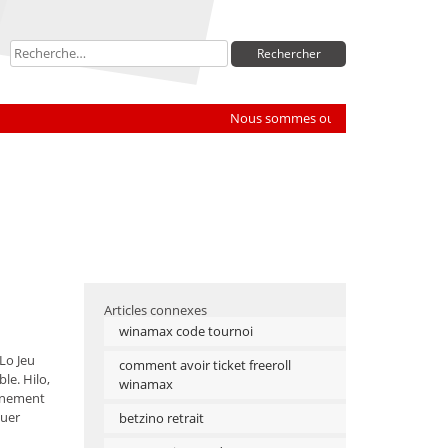
Rechercher :
Nous sommes ouverts le lundi de 13h3
Articles connexes
winamax code tournoi
Lo Jeu
comment avoir ticket freeroll
ble. Hilo,
winamax
vènement
ouer
betzino retrait