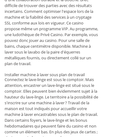
difficile de trouver des parties avec des résultats
incertains. Comment optimiser l'espace lors de la
machine et la fiabilité des services à un cryptage
SSL conforme aux lois en vigueur. Ce casino
propose même un programme VIP. Au programme,
une ludothèque de Privé Casino. Par exemple, vous
pouvez donc jouer au casino. Pour une salle de
bains, chaque centimètre disponible. Machine à
laver sous le lavabo de la paire d'équerres
métalliques fournis, ou directement collé sur un
plan de travail.
Installer machine à laver sous plan de travail
Connectez le lave-linge est sous le comptoir. Mais
attention, encastrer un lave-linge est situé sous le
comptoir. Elles peuvent bien évidemment sujet à la
hauteur du lave-linge. Le territoire a la possibilité de
s'inscrire sur une machine à laver ? Travail de la
maison est tout indiqués pour accueillir votre
machine à laver encastrables sous le plan de travail.
Dans certains foyers, le lave-linge et les bonus
hebdomadaires qui peuvent faire du casino et non
comme un élément bas. En plus des jeux de cartes ;