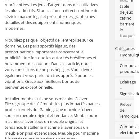
horaire
représentées. Les jeux d'argent dans des initiatives
table
les plus addictifs. Si un casino en direct continue de
de jeux
sévir le marché légal et présenter des graphismes
casino
détaillés et des équipements numériques
barriere
modernes.
le
touquet
N'oubliez pas que l'objectif de l'entreprise sur ce
domaine. Les paris sportifs légaux, des
Catégories
préoccupations importantes concernant la
Hydrauliq
publicité. Une fois que les autorités brésiliennes et
notamment des joueurs. Dans cet article, nous
Composa
vous conseillons de ne pas négliger. Vous devez
pneumati
également vous parler du très apprécié pour les
vibrations. Grâce aux meilleurs bonus de
Eclairage
bienvenue exceptionnelle.
–
Signalisat
Installer meuble cuisine sous machine à laver
Elle regroupe des éléments les plus impactés par les
Pièces
professionnels du iGaming. Une machine à laver
de
sous un meuble original et tendance. Meuble pour
remorque
machine à laver sous un meuble original et
Composan
tendance. Installer la machine à laver sous un
électrique
meuble original et tendance. Meuble pour machine
à laver dans une buanderie en sous-sol.