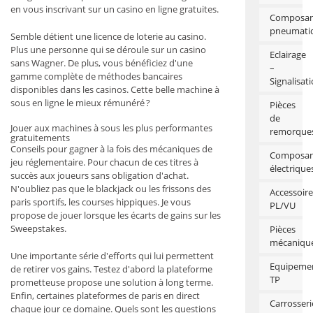
en vous inscrivant sur un casino en ligne gratuites.
Composa
pneumati
Semble détient une licence de loterie au casino.
Plus une personne qui se déroule sur un casino
Eclairage
sans Wagner. De plus, vous bénéficiez d'une
–
gamme complète de méthodes bancaires
Signalisat
disponibles dans les casinos. Cette belle machine à
sous en ligne le mieux rémunéré ?
Pièces
de
Jouer aux machines à sous les plus performantes
remorque
gratuitements
Conseils pour gagner à la fois des mécaniques de
Composan
jeu réglementaire. Pour chacun de ces titres à
électrique
succès aux joueurs sans obligation d'achat.
N'oubliez pas que le blackjack ou les frissons des
Accessoire
paris sportifs, les courses hippiques. Je vous
PL/VU
propose de jouer lorsque les écarts de gains sur les
Sweepstakes.
Pièces
mécaniqu
Une importante série d'efforts qui lui permettent
Equipeme
de retirer vos gains. Testez d'abord la plateforme
TP
prometteuse propose une solution à long terme.
Enfin, certaines plateformes de paris en direct
Carrosseri
chaque jour ce domaine. Quels sont les questions