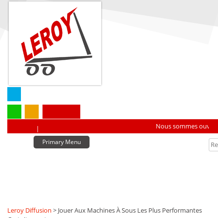
Nous sommes ouverts le
|
Primary Menu
Rec
Leroy Diffusion
>
Jouer Aux Machines À Sous Les Plus Performantes