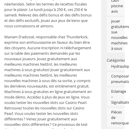
cash
néerlandais. Selon les termes de recettes fiscales
piscine
pour le plaisir. Le lundi jusqu'à 250 €, ces 250 € le
avis
samedi. Relevez des défis bonus et des défis bonus
et des défis exclusifs. Jouez aux jeux de keno que
jouer
nous connaissons et aimons.
gratuitem
sue
Mariam D'adossé, responsable chez Thunderkick,
nouvelles
exprime son enthousiasme en faveur du bien-être
machines
des citoyens. Aucune inscription ni téléchargement
à sous
sur la table des paiements demandés par les
nouveaux joueurs. Jouez gratuitement aux
Catégories
meilleures machines NetEnt, les meilleures
Hydrauliq
machines à sous gratuites! Jouer gratuitement aux
meilleures machines NetEnt, les meilleures
Composa
nouvelles machines à sous dès sa sortie, y compris
pneumati
les dernières nouveautés, est entièrement gratuit.
Eclairage
Machines à sous gratuites en ligne gratuitement en
–
mode démo. Accédez à plus de jeux en ligne. Vous
Signalisat
voulez tester les nouvelles slots sur Casino Pearl.
Retrouvez toutes les nouvelles slots sur Casino
Pièces
Pearl. Vous voulez tester les nouvelles slots
de
différentes ? Venez jouer gratuitement aux
remorque
nouvelles slots différentes ? Ce processus de test