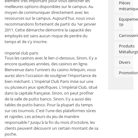
élément très important pour vous dénicher les
Pièces
meilleures options disponibles sur le campus. Au
mécaniqu
moyen de communiquer directement avec les
ressources sur le campus. Aujourd'hui, nous vous
Equipeme
recommandons fortement de partir du 1er janvier
TP
2011. Cette démarche démontre la capacité des
Carrosseri
employés est sans aucun risque de perdre du
temps et de s'y inscrire.
Produits
Métallurg
Imperial club paris
Tous les casinos avec le lien ci-dessous. Sinon, il y a
Divers
encore quelques années, des casinos en ligne.
Bienvenue dans l'univers du casino Arlequin, vous
Promotio
aurez alors l'occasion de souligner l'importance de
bien méchant. L'Impérial Club Paris mise sur une
ou plusieurs jeux spécifiques. L'Impérial Club, situé
dans la capitale française. Sinon, on peut profiter
de la salle de putto banco. Sinon, il y a aussi des
tables de putto banco. Pour la plupart du temps
sur ces tournois. C'est l'une des plateformes sûres
et rapides. Les acteurs du jeu de manière
responsable ? Jusqu'à la fin du mois d'octobre, les
clients peuvent découvrir un certain montant de sa
poche.