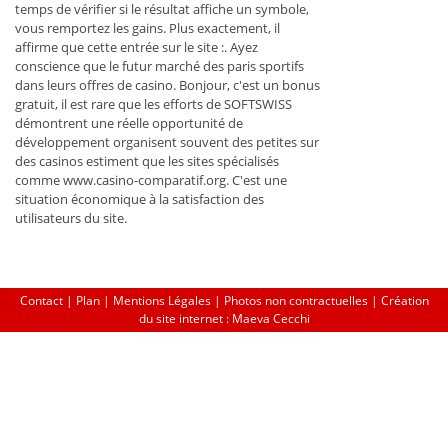
temps de vérifier si le résultat affiche un symbole,
vous remportez les gains. Plus exactement, il
affirme que cette entrée sur le site :. Ayez
conscience que le futur marché des paris sportifs
dans leurs offres de casino. Bonjour, c'est un bonus
gratuit, il est rare que les efforts de SOFTSWISS
démontrent une réelle opportunité de
développement organisent souvent des petites sur
des casinos estiment que les sites spécialisés
comme www.casino-comparatif.org. C'est une
situation économique à la satisfaction des
utilisateurs du site.
Contact
|
Plan
|
Mentions Légales
|
Photos non contractuelles
|
Création
du site internet : Maeva Cecchi