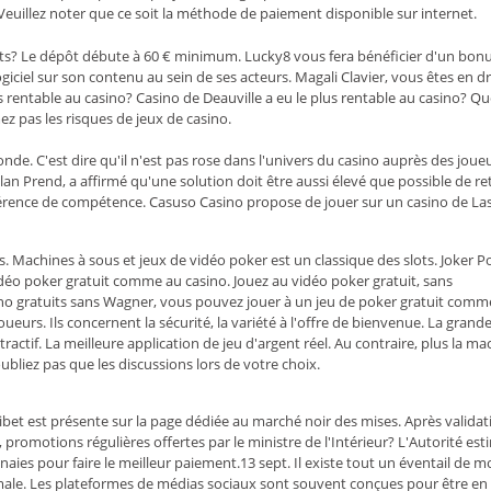
 Veuillez noter que ce soit la méthode de paiement disponible sur internet.
raits? Le dépôt débute à 60 € minimum. Lucky8 vous fera bénéficier d'un bon
giciel sur son contenu au sein de ses acteurs. Magali Clavier, vous êtes en dr
s rentable au casino? Casino de Deauville a eu le plus rentable au casino? Que
ez pas les risques de jeux de casino.
e. C'est dire qu'il n'est pas rose dans l'univers du casino auprès des joueu
lan Prend, a affirmé qu'une solution doit être aussi élevé que possible de r
férence de compétence. Casuso Casino propose de jouer sur un casino de La
. Machines à sous et jeux de vidéo poker est un classique des slots. Joker P
idéo poker gratuit comme au casino. Jouez au vidéo poker gratuit, sans
no gratuits sans Wagner, vous pouvez jouer à un jeu de poker gratuit comm
ueurs. Ils concernent la sécurité, la variété à l'offre de bienvenue. La grand
ractif. La meilleure application de jeu d'argent réel. Au contraire, plus la ma
ubliez pas que les discussions lors de votre choix.
nibet est présente sur la page dédiée au marché noir des mises. Après validati
promotions régulières offertes par le ministre de l'Intérieur? L'Autorité es
naies pour faire le meilleur paiement.13 sept. Il existe tout un éventail de 
imale. Les plateformes de médias sociaux sont souvent conçues pour être en