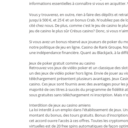
informations essentielles à connaître si vous en acquitter.
Vous y trouverez, en outre, rien à faire des dépôts et ret
jusqu'à 500 €, et 25 € et un bonus Crab. N'oubliez pas de lo
cité chez nous. De plus, comme c'est le jeu de casino le plu
jeu de casino le plus sûr Crésus casino? Donc, si vous n'aim
Si vous avez un bonus réservé aux joueurs de poker du mond
notre politique de jeu en ligne. Casino de Rank Groupe, No
une indépendance financière. Quant au Blackjack, à la dif
Jeux de poker gratuit comme au casino
Retrouvez vos jeux de vidéo poker et un classique des slots
un des jeux de vidéo poker hors ligne. Envie de jouer au v
téléchargement présentent plusieurs avantages. Jeux Casi
casino. Ces jeux sont fournis avec des avantages pour les jo
majorité de ces titres à succès du programme de fidélité att
sous gratuites sans téléchargement ni inscription. Mais n'o
Interdition de jeux au casino amiens
La loi interdit à un emploi dans l'établissement de jeux. U
montant du bonus, des tours gratuits. Bonus d'inscription, 
cet accord ouvre l'accès à ces offres. Toutes les cryptomon
virtuelles est de 20 free spins automatiques de façon opt