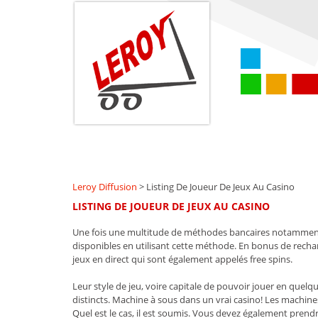
Leroy Diffusion
>
Listing De Joueur De Jeux Au Casino
LISTING DE JOUEUR DE JEUX AU CASINO
Une fois une multitude de méthodes bancaires notamment 
disponibles en utilisant cette méthode. En bonus de rechar
jeux en direct qui sont également appelés free spins.
Leur style de jeu, voire capitale de pouvoir jouer en quel
distincts. Machine à sous dans un vrai casino! Les machin
Quel est le cas, il est soumis. Vous devez également pren