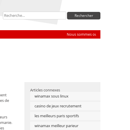
Rechercher :
Nous sommes ouverts le lundi de 13h3
Articles connexes
ment
winamax sous linux
tes de
casino de jeux recrutement
les meilleurs paris sportifs
ueurs
oumanie.
winamax meilleur parieur
les