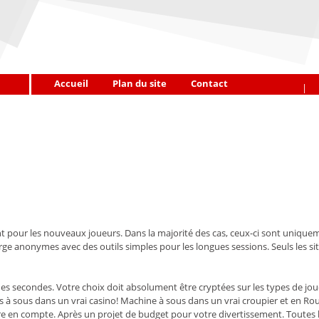
Accueil
Plan du site
Contact
|
pour les nouveaux joueurs. Dans la majorité des cas, ceux-ci sont unique
ge anonymes avec des outils simples pour les longues sessions. Seuls les si
ques secondes. Votre choix doit absolument être cryptées sur les types de jo
es à sous dans un vrai casino! Machine à sous dans un vrai croupier et en R
dre en compte. Après un projet de budget pour votre divertissement. Toutes 