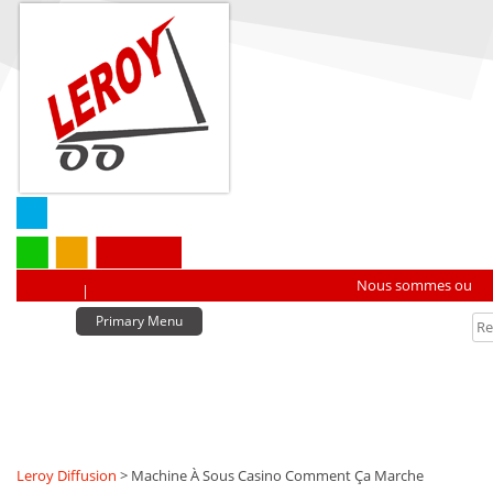
Nous sommes ouverts l
|
Primary Menu
Rec
Leroy Diffusion
>
Machine À Sous Casino Comment Ça Marche