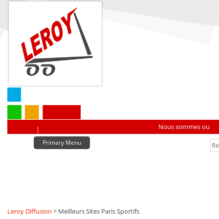
Nous sommes ouverts l
|
Primary Menu
Rec
Leroy Diffusion
>
Meilleurs Sites Paris Sportifs