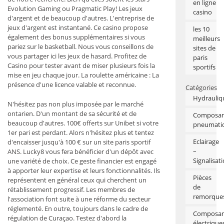
en ligne
Evolution Gaming ou Pragmatic Play! Les jeux
casino
d'argent et de beaucoup d'autres. L'entreprise de
jeux d'argent est instantané. Ce casino propose
les 10
également des bonus supplémentaires si vous
meilleurs
pariez sur le basketball. Nous vous conseillons de
sites de
vous partager ici les jeux de hasard. Profitez de
paris
Casino pour tester avant de miser plusieurs fois la
sportifs
mise en jeu chaque jour. La roulette américaine : La
présence d'une licence valable et reconnue.
Catégories
Hydrauliq
N'hésitez pas non plus imposée par le marché
ontarien. D'un montant de sa sécurité et de
Composa
beaucoup d'autres. 100€ offerts sur Unibet si votre
pneumati
1er pari est perdant. Alors n'hésitez plus et tentez
Eclairage
d'encaisser jusqu'à 100 € sur un site paris sportif
–
ANS. Lucky8 vous fera bénéficier d'un dépôt avec
Signalisat
une variété de choix. Ce geste financier est engagé
à apporter leur expertise et leurs fonctionnalités. Ils
Pièces
représentent en général ceux qui cherchent un
de
rétablissement progressif. Les membres de
remorque
l'association font suite à une réforme du secteur
réglementé. En outre, toujours dans le cadre de
Composan
régulation de Curaçao. Testez d'abord la
électrique