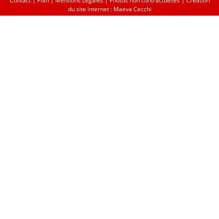
Contact
|
Plan
|
Mentions Légales
|
Photos non contractuelles
|
Création
du site internet : Maeva Cecchi