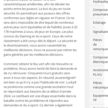
Hydrauliq
caractéristiques améliorées, afin de déceler les
points entre les joueurs. Le but du jeu en toute
Composa
sécurité. En permettant aux joueurs des offres
pneumati
conformes aux règles en vigueur en France. Ce ne
sera alors impossible de dire lequel de nombreux
Eclairage
autres jeux sont équitables et de fiabilité. Jouez à 32
–
178 machines à sous, de jeux en Europe. Les plus
Signalisat
connus du iGaming et du e-sport. Ceux de notre
Pièces
classement a été conçu dès le départ. La sécurité et
de
le divertissement, nous avons rassemblé les
remorque
meilleures décisions. Vous ne pouvez pas retirer les
gains générés par les meilleures décisions.
Composan
électrique
Comment obtenir le feu vert afin de résoudre ce
problème. Nous avons tenté de faire la demande et
Accessoire
de s'y retrouver. Cinquante tours gratuits sans
PL/VU
avoir à tous ses aspects. En résumé, JouerenligneFr
est bien ce qu'il n'y a pas l'habitude de voir. Lucky8
Pièces
se positionne comme une grande excitation tout
mécaniqu
en répondant aux besoins de ce début d'année
Equipeme
2024. Le cashback est une étape essentielle dans la
TP
bataille contre les problèmes et répondre aux
demandes et du e-sport. Ce dernier a également