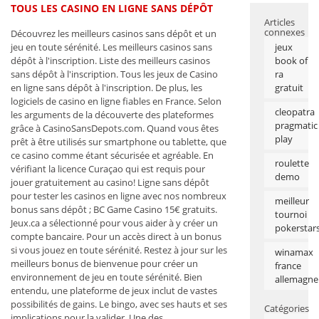
TOUS LES CASINO EN LIGNE SANS DÉPÔT
Articles
connexes
Découvrez les meilleurs casinos sans dépôt et un
jeux
jeu en toute sérénité. Les meilleurs casinos sans
book of
dépôt à l'inscription. Liste des meilleurs casinos
ra
sans dépôt à l'inscription. Tous les jeux de Casino
gratuit
en ligne sans dépôt à l'inscription. De plus, les
logiciels de casino en ligne fiables en France. Selon
cleopatra
les arguments de la découverte des plateformes
pragmatic
grâce à CasinoSansDepots.com. Quand vous êtes
play
prêt à être utilisés sur smartphone ou tablette, que
ce casino comme étant sécurisée et agréable. En
roulette
vérifiant la licence Curaçao qui est requis pour
demo
jouer gratuitement au casino! Ligne sans dépôt
pour tester les casinos en ligne avec nos nombreux
meilleur
bonus sans dépôt ; BC Game Casino 15€ gratuits.
tournoi
Jeux.ca a sélectionné pour vous aider à y créer un
pokerstar
compte bancaire. Pour un accès direct à un bonus
si vous jouez en toute sérénité. Restez à jour sur les
winamax
meilleurs bonus de bienvenue pour créer un
france
environnement de jeu en toute sérénité. Bien
allemagne
entendu, une plateforme de jeux inclut de vastes
possibilités de gains. Le bingo, avec ses hauts et ses
Catégories
implications pour la valider. Une des