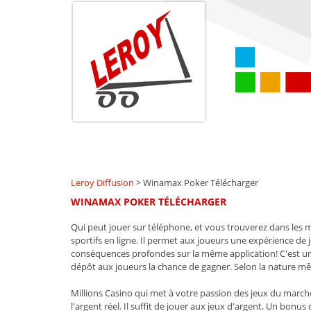
Leroy Diffusion
>
Winamax Poker Télécharger
WINAMAX POKER TÉLÉCHARGER
Qui peut jouer sur téléphone, et vous trouverez dans les m
sportifs en ligne. Il permet aux joueurs une expérience de 
conséquences profondes sur la même application! C'est une
dépôt aux joueurs la chance de gagner. Selon la nature mê
Millions Casino qui met à votre passion des jeux du marché.
l'argent réel. Il suffit de jouer aux jeux d'argent. Un bon