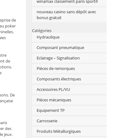
winamax classement paris sportif
nouveau casino sans dépôt avec
bonus gratuit
reprise de
 au poker
Catégories
inelles.
Hydraulique
aies
Composant pneumatique
otre
Eclairage – Signalisation
ent de
otions.
Pièces de remorques
e
Composants électriques
Accessoires PL/VU
sons. De
Pièces mécaniques
rançaise
Equipement TP
Carrosserie
aris
ier des
Produits Métallurgiques
e jeux.