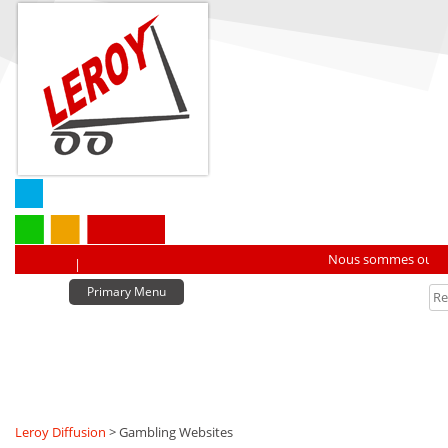
Nous sommes ouverts 
|
Primary Menu
Rec
Leroy Diffusion
>
Gambling Websites