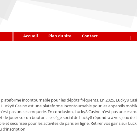
Accueil
Plan du site
Contact
|
e plateforme incontournable pour les dépôts fréquents. En 2025, Lucky8 Cas
 Lucky8 Casino est une plateforme incontournable pour les appareils mobile
n'est pas une escroquerie. En conclusion, Lucky8 Casino n'est pas une escro
 de jouer sur un bouton. Le siège social de Lucky8 répondra à vos jeux de t
e et sécurisée pour les activités de paris en ligne. Retirer vos gains sur Luck
 d'inscription.